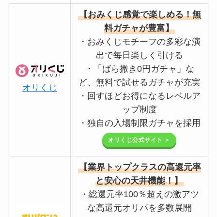
【おみくじ感覚で楽しめる！無
料ガチャが豊富】
・おみくじモチーフの多彩な演
出で毎日楽しく引ける
・「ばら撒き0円ガチャ」な
ど、無料で試せるガチャが充実
オリくじ
・回すほどお得になるレベルア
ップ制度
・独自の入場制限ガチャを採用
オリくじ公式サイト ＞
【業界トップクラスの高還元率
と安心の天井機能！】
・総還元率100％超えの激アツ
な高還元オリパを多数展開