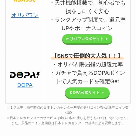
・天井機能搭載で、初心者でも
損をしにくく安心
オリパワン
・ランクアップ制度で、還元率
UPやボーナスコイン
オリパワン公式サイト ＞
【SNSで圧倒的大人気！！】
・オリパ界隈屈指の超還元率
・ガチャで貰えるDOPAポイン
トで人気カードを確定Get
DOPA
DOPA公式サイト ＞
※1 還元率：発売時点の日本トレカセンター基準の景品コイン数÷総販売コイン数
×100
※日本トレカセンターのサービスは金銭の払い戻しを行うものではございません。
また、景品のコイン交換数は日本トレカセンターの基準により変動します。