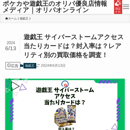
ポケカや遊戯王のオリパ優良店情報
メディア｜オリパオンライン
限定
ｶﾞﾁｬ
ホーム
遊戯王
遊戯王 サイバーストームアクセス
2024
当たりカードは？封入率は？レア
6/13
リティ別の買取価格を調査！
広告
2024年6月13日
遊戯王