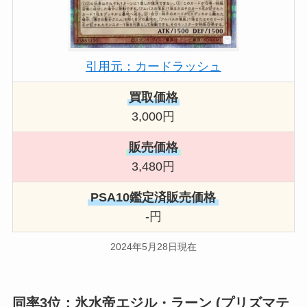
引用元：カードラッシュ
買取価格
3,000円
販売価格
3,480円
PSA10鑑定済販売価格
-円
2024年5月28日現在
同率3位：氷水帝エジル・ラーン (プリズマテ