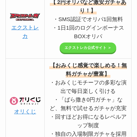
【
2円オリパなど激安ガチャあ
り！】
・SMS認証でオリパ1回無料
エクストレ
・1日1回のログインボーナス
カ
BOXオリパ
エクストレカ公式サイト ＞
【おみくじ感覚で楽しめる！無
料ガチャが豊富】
・おみくじモチーフの多彩な演
出で毎日楽しく引ける
・「ばら撒き0円ガチャ」な
ど、無料で試せるガチャが充実
オリくじ
・回すほどお得になるレベルア
ップ制度
・独自の入場制限ガチャを採用