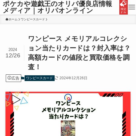
ポケカや遊戯王のオリパ優良店情報
メディア｜オリパオンライン
限定
ｶﾞﾁｬ
ホーム
ワンピースカード
ワンピース メモリアルコレクシ
ョン当たりカードは？封入率は？
2024
12/26
高額カードの値段と買取価格を調
査！
広告
2024年12月26日
ワンピースカード