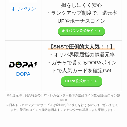
損をしにくく安心
オリパワン
・ランクアップ制度で、還元率
UPやボーナスコイン
オリパワン公式サイト ＞
【SNSで圧倒的大人気！！】
・オリパ界隈屈指の超還元率
・ガチャで貰えるDOPAポイン
トで人気カードを確定Get
DOPA
DOPA公式サイト ＞
※1 還元率：発売時点の日本トレカセンター基準の景品コイン数÷総販売コイン数
×100
※日本トレカセンターのサービスは金銭の払い戻しを行うものではございません。
また、景品のコイン交換数は日本トレカセンターの基準により変動します。