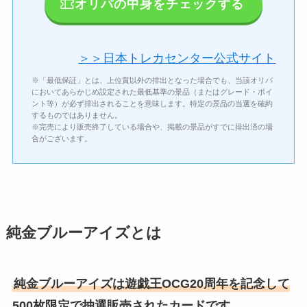
オリパの中身をチェックする
＞＞日本トレカセンター公式サイト
※「最低保証」とは、上位賞以外の排出となった場合でも、当該オリパ
においてあらかじめ設定された最低基準の景品（またはグレード・ポイ
ント等）が必ず排出されることを意味します。特定の景品の当選を確約
するものではありません。
※完売により販売終了している場合や、掲載の景品がすでに排出済の場
合がございます。
純金ブルーアイズとは
純金ブルーアイズは遊戯王OCG20周年を記念して
500枚限定で抽選販売されたカードです。