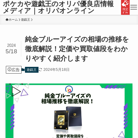
ポケカや遊戯王のオリパ優良店情報
メディア｜オリパオンライン
限定
ｶﾞﾁｬ
ホーム
遊戯王
純金ブルーアイズの相場の推移を
2024
徹底解説！定価や買取値段をわか
5/18
りやすく紹介します
広告
2024年5月18日
遊戯王