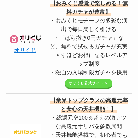
【おみくじ感覚で楽しめる！無
料ガチャが豊富】
・おみくじモチーフの多彩な演
出で毎日楽しく引ける
・「ばら撒き0円ガチャ」な
ど、無料で試せるガチャが充実
オリくじ
・回すほどお得になるレベルア
ップ制度
・独自の入場制限ガチャを採用
オリくじ公式サイト ＞
【業界トップクラスの高還元率
と安心の天井機能！】
・総還元率100％超えの激アツ
な高還元オリパを多数展開
・天井機能搭載で、初心者でも